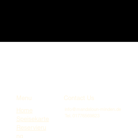
Menu
Contact Us
Home
info@mandaloun-minden.de
Tel. 01776569823
Speisekarte
Reservieru
ng