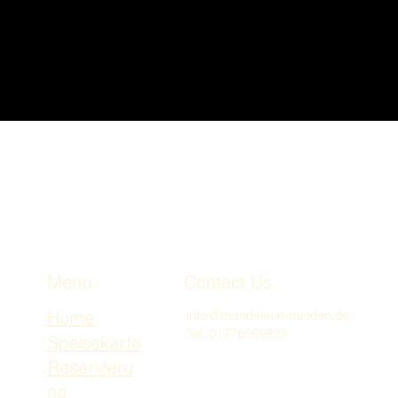
Menu
Contact Us
Home
info@mandaloun-minden.de
Tel. 01776569823
Speisekarte
Reservieru
ng