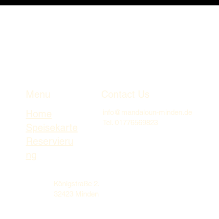
Menu
Contact Us
Home
info@mandaloun-minden.de
Tel. 01776569823
Speisekarte
Reservieru
ng
Königstraße 2,
32423 Minden